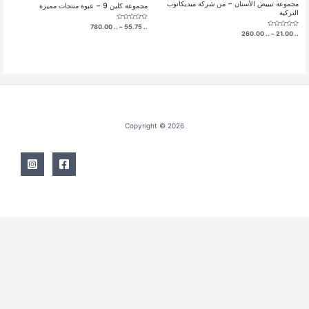
مجموعة تبييض الأسنان – من شركة ميديكاتوب
مجموعة كلين 9 – عبوة منتجات مميزة
التركية
تم
نطاق
780.00
..
–
55.75
..
التقييم
تم
نطاق
..
21.00
–
..
260.00
السعر:
0
التقييم
السعر:
من
من
0
من
5
من
5
خلال
خلال
Copyright © 2026