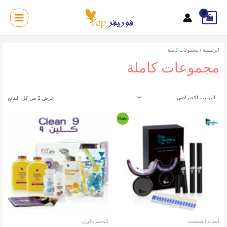
خطي
لى
MAIN
لمحتوى
MENU
الرئيسية
/ مجموعات كاملة
مجموعات كاملة
عرض ⁦2⁩ من كل النتائج
Sale!
العناية الشخصية
التحكم بالوزن