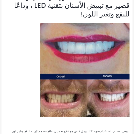
قصير مع تبييض الأسنان بتقنية LED ، وداعًا
للبقع وتغير اللون!
تبييض الأسنان باستخدام ضوء LED وجل خاص هو علاج تجميلي شائع مصمم لإزالة البقع وتغير لون