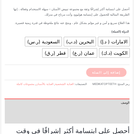
أحصل على ابتسامة أكثر إشراقًا وثقة مع مجموعة تبييض الأسنان – سهلة الاستخدام وفعالة ، إنها
الطريقة المثالية للحصول على إبتسامة هوليوود وأنت مرتاح في منزلك.
خلال
هذا العلاج سريع و آمن و غير مؤلم بشكل عام ، وينتج عنه نتائج ملحوظة في فترة زمنية قصيرة.
الدولة (العملة)
الامارات ( د.إ)
البحرين (د.ب)
السعودية (ر.س)
الكويت (د.ك)
عمان (ر.ع)
قطر (ر.ق)
كمية
إضافة إلى السلة
مجموعة
تبييض
رمز المنتج:
MEDIKATOPTEETH
التصنيفات:
العناية الشخصية
,
العناية بالأسنان
,
مجموعات كاملة
الأسنان
-
من
الوصف
شركة
ميديكاتوب
معلومات إضافية
التركية
مراجعات (0)
أحصل على ابتسامة أكثر إشراقًا في وقت