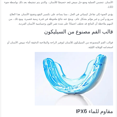
الأسنان. تتضمن العملية وضع جل مبيض مُعد خصيصًا للأسنان ، والذي يتم تنشيطه بعد ذلك بواسطة ضوء
LED.
يؤدي الضوء إلى تفاعل كيميائي في الجل ، مما يساعد على تكسير البقع وتفتيح الأسنان. هذا العلاج
سريع و آمن و غير مؤلم بشكل عام ، وينتج عنه نتائج ملحوظة في فترة زمنية قصيرة. ومع ذلك ، من
المهم ملاحظة أن النتائج قد تختلف اعتمادًا على شدة تغير اللون وحساسية الأسنان الفردية.
قالب الفم مصنوع من السيليكون
قوالب الفم المصنوعة من السيليكون للأسنان لتوفير الراحة والملاءمة الدقيقة أثناء تبييض الأسنان أو
استخدامه للوقاية الليلية.
مقاوم للماء IPX6