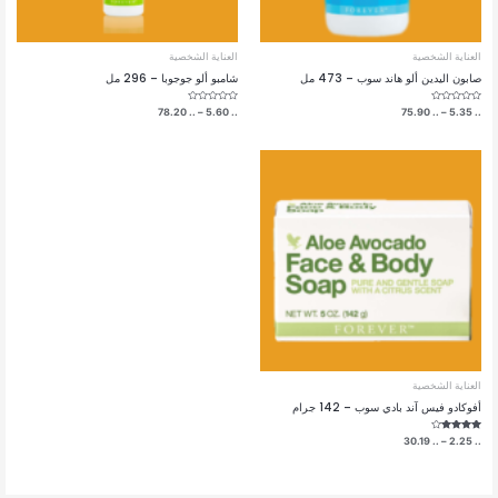
العناية الشخصية
العناية الشخصية
صابون اليدين ألو هاند سوب – 473 مل
شامبو ألو جوجوبا – 296 مل
تم
نطاق
تم
نطاق
78.20
..
–
5.60
..
75.90
..
–
5.35
..
التقييم
التقييم
السعر:
السعر:
0
0
من
من
من
من
5
5
خلال
خلال
العناية الشخصية
أفوكادو فيس آند بادي سوب – 142 جرام
تم التقييم
نطاق
30.19
..
–
2.25
..
4.00
السعر:
من 5
من
خلال