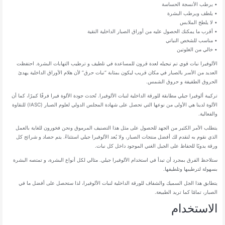
• يرطب الأنسجة الحساسة
• يلطف ويرطب البشرة
• لا يلطخ الملابس
• أقرب ما يمكنك الحصول عليه من أوراق الصبار الداخلية النقية
• مناسب للشخص النباتي
• خالي من الغلوتين
الألوفيرا نبات قوي تم تبجيله لعدة قرون للمساعدة في تلطيف و ترطيب التهابات البشرة. احتفظت
العديد من الأسر بالصبار في مكان قريب ليكون بمثابة “نبات حرق” لأن هلام الأوراق الداخلية يهدئ
الحروق الطفيفة و حروق الشمس.
تركيبة ألوفيرا جيلي مطابقة للورقة الداخلية لنبات الألوفيرا. تُحدث جودة الألوة فيرا فرقًا كبيرًا، كما أن
الألوة لدينا هي الأولى من نوعها التي تحصل على شهادة المجلس الدولي لعلوم الصبار (IASC) للنقاوة
والفعالية.
يتطلب الأمر الكثير من الجهد للحصول على مثل هذا التصنيف المرموق ونحن فخورون للغاية بالعمل
الذي نقوم به لنقدم لك أفضل منتجات الصبار، ولا يُعد الألوفيرا جيلي استثناءً. يتم حصاد و شرائح كل
ورقة يدويًا للحفاظ على الجيل الغني الموجود داخل كل نبات.
ستلاحظ الفرق بمجرد أن تبدأ في استخدام الألوفيرا جيلي. مثالي لكل أنواع البشرة، و تمتصه البشرة
بسهولة لترطيبها وتلطيفها.
يتطابق هذا الجل السميك والشفاف للورقة الداخلية لنبات الألوفيرا، لذا ستحصل على أفضل ما في
الصبار، تمامًا كما تريد الطبيعة.
الاستخدام