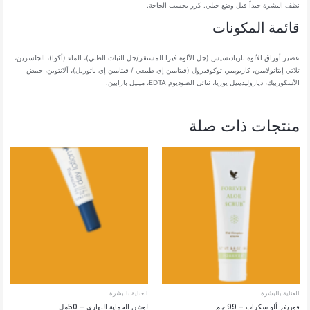
نظف البشرة جيداً قبل وضع جيلي. كرر بحسب الحاجة.
قائمة المكونات
عصير أوراق الألوة باربادنسيس (جل الألوة فيرا المستقر/جل الثبات الطبي)، الماء (أكوا)، الجلسرين،
ثلاثي إيثانولامين، كاربومير، توكوفيرول (فيتامين إي طبيعي / فيتامين إي ناتوريل)، ألانتوين، حمض
الأسكوربيك، ديازوليدينيل يوريا، ثنائي الصوديوم EDTA، ميثيل بارابين.
منتجات ذات صلة
العناية بالبشرة
العناية بالبشرة
فوريفر ألو سكراب – 99 جم
لوشن الحماية النهاري – 50مل