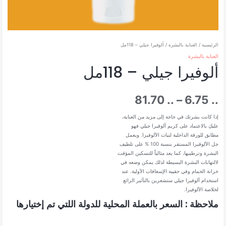
الرئيسية
/
العناية بالبشرة
/ ألوفيرا جيلي – 118مل
العناية بالبشرة
ألوفيرا جيلي – 118مل
نطاق
81.70
..
–
6.75
..
السعر:
إذا كانت بشرتك في حاجة إلى مزيد من العناية،
عليكِ بالاعتماد على كريم ألوفيرا جيلي فهو
مطابق للورقة الداخلية لنبات الألوفيرا. ويعمل
من
جل الألوفيرا المستقر بنسبة 100 % على تلطيف
البشرة وترطيبها، كما يعد مثالياً للتسكين المؤقت
لالتهابات البشرة البسيطة لذلك يمكن وضعه في
خزانة الحمام وفي حقيبة الإسعافات الأولية. عند
خلال
استخدام ألوفيرا جيلي ستشعرين بالتأثير الرائع
لخلاصة الألوفيرا.
ملاحظة : السعر بالعملة المحلية للدولة اللتي تم إختيارها