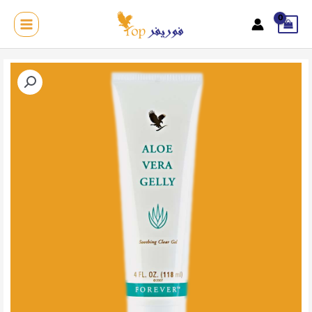
خطي
لى
MAIN
لمحتوى
MENU