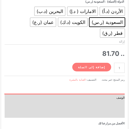
الدولة (العملة)
: السعودية (ر.س)
الأردن (د.أ)
الامارات ( د.إ)
البحرين (د.ب)
السعودية (ر.س)
الكويت (د.ك)
عمان (ر.ع)
قطر (ر.ق)
إزالة
81.70
..
كمية
إضافة إلى السلة
ألوفيرا
جيلي
رمز المنتج:
غير محدد
التصنيف:
العناية بالبشرة
-
118مل
الوصف
معلومات إضافية
مراجعات (0)
الأفضل من مزارعنا لك