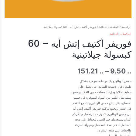
الرئيسية
/
المكملات الغذائية
/ فوريفر أكتيف إتش أيه – 60 كبسولة جيلاتينية
المكملات الغذائية
فوريفر أكتيف إتش أيه – 60
كبسولة جيلاتينية
نطاق
151.21
..
–
9.50
..
السعر:
حمض الهيالورونيك هو مادة متوفرة بشكلٍ
طبيعي في الأنسجة الضامة التي تعمل على
حماية الخلايا وملء المسافات بين الخلايا وبعضها.
من
ومثله مثل الكثير من المواد المتوفرة في جسم
الإنسان، يقل إنتاج حمض الهيالورونيك مع التقدم
في العمر. وتجمع تركيبة فوريفر أكتيف إتش أيه
بين حمض الهيالورونيك وزيت الزنجبيل والكركم
خلال
اللذان يستخدمان في الصين للحفاظ على صحة
المفاصل لدعم صحة المفاصل وسهولة الحركة
والحفاظ على صحة البشرة .
يحتوي على الصويا.