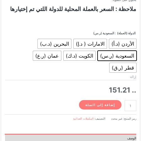
ملاحظة : السعر بالعملة المحلية للدولة اللتي تم إختيارها
الدولة (العملة)
: السعودية (ر.س)
الأردن (د.أ)
الامارات ( د.إ)
البحرين (د.ب)
السعودية (ر.س)
الكويت (د.ك)
عمان (ر.ع)
قطر (ر.ق)
إزالة
151.21
..
كمية
إضافة إلى السلة
فوريفر
أكتيف
رمز المنتج:
غير محدد
التصنيف:
المكملات الغذائية
إتش
أيه
-
60
الوصف