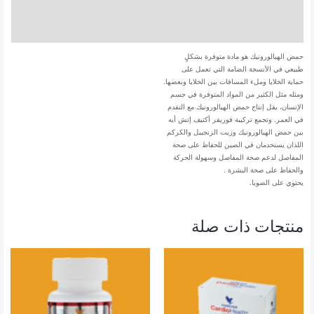
كبسولة
معلومات إضافية
جيلاتينية
مراجعات (0)
حمض الهيالورونيك هو مادة متوفرة بشكلٍ
طبيعي في الأنسجة الضامة التي تعمل على
حماية الخلايا وملء المسافات بين الخلايا وبعضها.
ومثله مثل الكثير من المواد المتوفرة في جسم
الإنسان، يقل إنتاج حمض الهيالورونيك مع التقدم
في العمر. وتجمع تركيبة فوريفر أكتيف إتش أيه
بين حمض الهيالورونيك وزيت الزنجبيل والكركم
اللذان يستخدمان في الصين للحفاظ على صحة
المفاصل لدعم صحة المفاصل وسهولة الحركة
والحفاظ على صحة البشرة .
يحتوي على الصويا.
منتجات ذات صلة