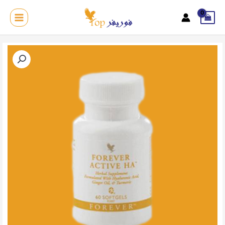
خطي
لى
MAIN
لمحتوى
MENU