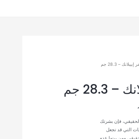
بيبلانك – 28.3 جم
 28.3 جم
نطاق
السعر:
 الحقيقي، فإن بشرتك
ات التي قد تجعل
من
حقيقي ومن بينها عدم