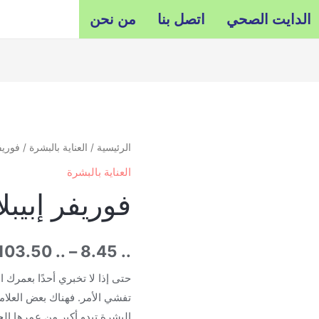
الدايت الصحي
اتصل بنا
من نحن
الرئيسية
/
العناية بالبشرة
/ فوريفر إ
العناية بالبشرة
فوريفر إبيبلانك –
103.50
..
–
8.45
..
حتى إذا لا تخبري أحدًا بعمرك
تفشي الأمر. فهناك بعض العلام
البشرة تبدو أكبر من عمرها ال