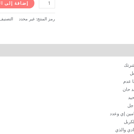
كمية
إضافة إلى ا
فوريفر
إبيبلانك
رمز المنتج:
غير محدد
التصنيف
-
28.3
جم
بشرتك
عل
ا عدم
د حان
يد
 جل
لكربل
دي والذي