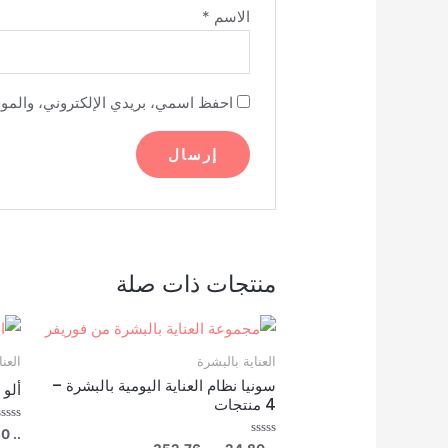
الاسم
*
احفظ اسمي، بريدي الإلكتروني، والموق
منتجات ذات صلة
العناية بالبشرة
العن
سونيا نظام العناية اليومية بالبشرة –
ألو إ
4 منتجات
تم
30
..
التقي
نطاق
تم