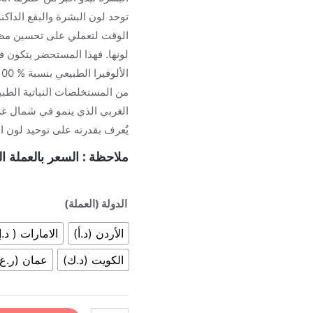
توحد لون البشرة والبقع الداكن
الوقت لتعملي على تحسين مظه
لونها. فهذا المستحضر يتكون
الألوفيرا الطبيعي بنسبة % 100 إلى جانب فيتامين إي وعدد
من المستخلصات النباتية الطبي
الغربي الذي ينمو في شمال غر
يٌعرف بقدرته على توحيد لون ا
ملاحظة : السعر بالعملة الم
الدولة (العملة)
الأردن (د.أ)
الامارات ( د.إ
الكويت (د.ك)
عمان (ر.ع)