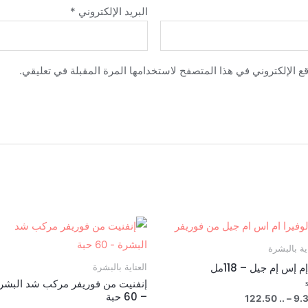
البريد الإلكتروني
*
ع الإلكتروني في هذا المتصفح لاستخدامها المرة المقبلة في تعليقي.
اية بالبشرة
م إس إم جيل – 118مل
العناية بالبشرة
إنفنيت من فوريفر مركب شد البشر
– 60 حبة
نطاق
122.50
..
–
9.
يم