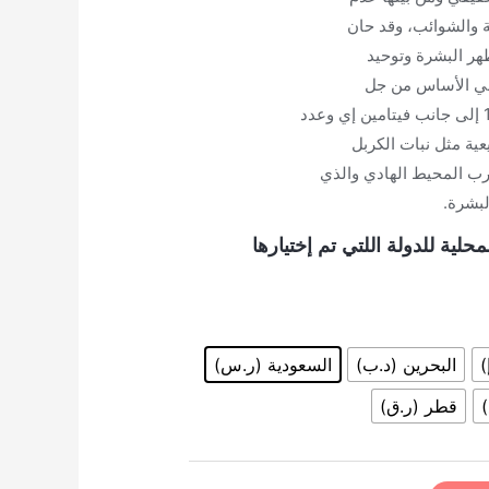
ة والشوائب، وقد حان
ر البشرة وتوحيد
خلال
 في الأساس من جل
عية مثل نبات الكربل
ب المحيط الهادي والذي
لبشرة.
حلية للدولة اللتي تم إختيارها
)
البحرين (د.ب)
السعودية (ر.س)
قطر (ر.ق)