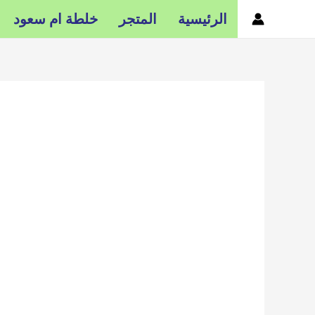
خطي
الرئيسية
المتجر
خلطة ام سعود
لى
لمحتوى