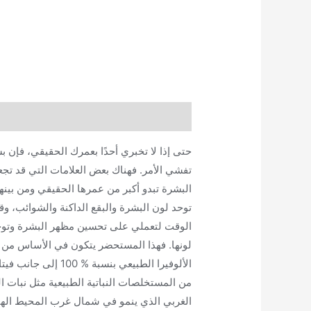
الوصف
معلومات إضافية
مراجعات (0)
حتى إذا لا تخبري أحدًا بعمرك الحقيقي، فإن 
تفشي الأمر. فهناك بعض العلامات التي قد تج
البشرة تبدو أكبر من عمرها الحقيقي ومن بينه
توحد لون البشرة والبقع الداكنة والشوائب، وق
الوقت لتعملي على تحسين مظهر البشرة وتوح
لونها. فهذا المستحضر يتكون في الأساس من
الألوفيرا الطبيعي بنسبة % 100 إلى جانب فيتامين إي وعدد
من المستخلصات النباتية الطبيعية مثل نبات ا
الغربي الذي ينمو في شمال غرب المحيط الها