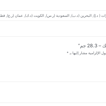
ارات ( د.إ), البحرين (د.ب), السعودية (ر.س), الكويت (د.ك), عمان (ر.ع), قط
2 جم”
ل الإلزامية مشار إليها بـ
*