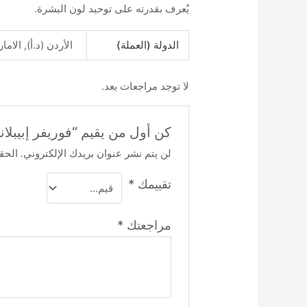
يٌعرف بقدرته على توحيد لون البشرة.
الدولة (العملة)
الأردن (د.أ), الام
لا توجد مراجعات بعد.
كن أول من يقيم “فوريفر إبيبلانك – 8.3
لن يتم نشر عنوان بريدك الإلكتروني.
الحقو
تقييمك
*
مراجعتك
*