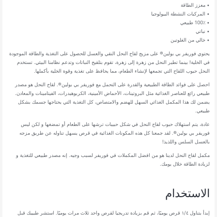
• معزز الطاقة
• المركبات النشطة البيولوجيا
• 100٪ طبيعي
• نباتي
• خالي من الغلوتين
يحتوي فوريفر بي بولين® على مزيج لقاح النحل النقي والعسل للحصول على التغذية والطاقة الموجودة
في الخلية! بينما تطير النحل من زهرة إلى زهرة، تقوم بتلقيح النباتات وتدعم نظامنا البيئي. تستخدم
النحل حبوب اللقاح التي تجمعها لإنشاء الطعام، مما يحافظ على تغذية وقوة الخلية بأكملها.
احصل على فوائد الطاقة الطبيعية والقدرة على التحمل مع فوريفر بي بولين®. لقاح النحل هو مصدر
طبيعي رائع للعناصر الغذائية مثل البروتينات، الأحماض الأمينية، الكربوهيدرات، الفيتامينات والمعادن.
يضمن لك هذا المكمل الغذائي السهل للهضم والامتصاص، كل التغذية التي يحتاجها جسمك بشكل
طبيعي.
عادة، يتم استهلاك حبوب لقاح النحل في شكل حبيبات ترشها على الطعام أو تمضغها و لكن ليس
فوريفر بي بولين®. لقد جمعنا كل هذه المكونات الغذائية في قرص يسهل تناوله عن طريق مزجه
بالعسل السلس واللذيذ!
مكمل لقاح النحل لدينا هو من افضل المكملات في فوريفر لسبب وجيه. إنه مصدر طبيعي للتغذية و
لزيادة الطاقة خلال يومك.
الاستخدام
إبدأ بتناول ١/٤ قرص يوميًا، ثم قم بزيادة تدريجيا لقرص واحد ثلاث مرات يوميًا. استشر طبيبك قبل