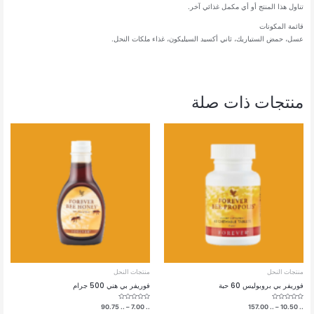
تناول هذا المنتج أو أي مكمل غذائي آخر.
قائمة المكونات
عسل، حمض الستياريك، ثاني أكسيد السيليكون، غذاء ملكات النحل.
منتجات ذات صلة
منتجات النحل
منتجات النحل
فوريفر بي بروبوليس 60 حبة
فوريفر بي هني 500 جرام
تم
نطاق
تم
نطاق
90.75
..
–
7.00
..
157.00
..
–
10.50
..
التقييم
التقييم
السعر:
السعر: