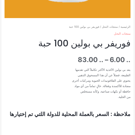
الرئيسية
/
منتجات النحل
/ فوريفر بي بولين 100 حبة
منتجات النحل
فوريفر بي بولين 100 حبة
نطاق
83.00
..
–
6.00
..
السعر:
يعد بي بولين الأغذية الأكثر تكاملاً التي تقدمها
الطبيعة، فضلاً عن أن هذا المسحوق الذهبي
يحتوي على الفلافونيدات الحيوية ومركبات أخرى
من
مضادة للأكسدة وفعالة. خالٍ تماماً من أي مواد
حافظة أو نكهات صناعية، وكأنه مستخلص
من الخلية.
خلال
ملاحظة : السعر بالعملة المحلية للدولة اللتي تم إختيارها