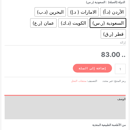
الدولة (العملة)
: السعودية (ر.س)
الأردن (د.أ)
الامارات ( د.إ)
البحرين (د.ب)
السعودية (ر.س)
الكويت (د.ك)
عمان (ر.ع)
قطر (ر.ق)
إزالة
83.00
..
كمية
إضافة إلى السلة
فوريفر
بي
رمز المنتج:
غير محدد
التصنيف:
منتجات النحل
بولين
100
حبة
الوصف
معلومات إضافية
مراجعات (0)
من الأطعمة الطبيعية المغذية