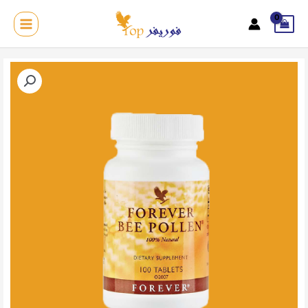
خطي
لى
MAIN
لمحتوى
MENU