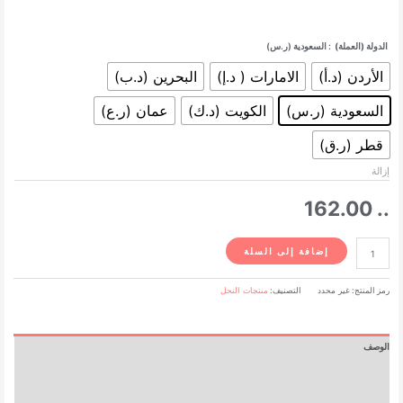
الدولة (العملة)
: السعودية (ر.س)
الأردن (د.أ)
الامارات ( د.إ)
البحرين (د.ب)
السعودية (ر.س)
الكويت (د.ك)
عمان (ر.ع)
قطر (ر.ق)
إزالة
162.00
..
كمية
إضافة إلى السلة
فوريفر
رويال
رمز المنتج:
غير محدد
التصنيف:
منتجات النحل
جيلي
60
حبة
الوصف
معلومات إضافية
مراجعات (0)