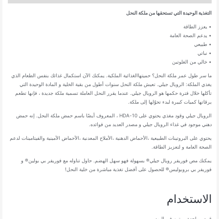
التغذية الوحيدة التي تستحقها من ملكة النحل
• يعزز الطاقة
• يدعم الصحة العامة
• طبيعي
• نباتي
• خالي من الغلوتين
ما سر طول عمر ملكة النحل؟ حميتهاالغذائية الملكية. يمكنك الآن استكمال غذائك بنفس الطعام الذي
يغذي الملكة: الرويال جيلي. تعيش ملكة النحل سنوات أطول من بقية الخلية و المادة الوحيدة التي
تأكلها خلال فترة حكمها هو الرويال جيلي. عندما يقرر النحل العاملة تسمية ملكة جديدة ، فإنها تطعم
يرقاتها كميات كبيرة لبدء تحوّلها إلى ملكة.
الرويال جيلي وقود مغذي يحتوي على 10-HDA ، المعروف أيضًا باسم حمض ملكة النحل. إنه حمض
دهني موجود في غذاء الرويال جيلي و مصدر العديد من فوائده.
يحتوي على البروتينات الطبيعية ،الأحماض الدهنية ،الأملاح المعدنية ،الأحماض الأمينية والفيتامينات لدعم
الصحة العامة و لتعزيز الطاقة.
يمكنك مص فوريفر رويال جيلي® بسهولة فهو سهل الهضم. حاول تناوله مع فوريفر بي بولين® و
فوريفر بي بروبوليس® للحصول على أفضل تغذية مباشرة من خلية النحل!
الاستخدام
قرص واحدة مرتين في اليوم.