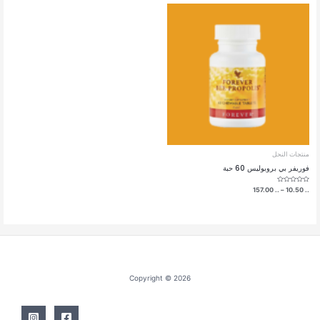
خلال
خلال
منتجات النحل
فوريفر بي بروبوليس 60 حبة
تم
نطاق
157.00
..
–
10.50
..
التقييم
السعر:
0
من
من
5
خلال
Copyright © 2026