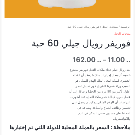
الرئيسية
/
منتجات النحل
/ فوريفر رويال جيلي 60 حبة
منتجات النحل
فوريفر رويال جيلي 60 حبة
نطاق
162.00
..
–
11.00
..
السعر:
يعد رويال جيلي غذاء ملكات النحل فوريفر مصنوع
خصيصاً ليمنحك إمتيازات ملكية! يعتقد أن الغذاء
الحصري لملكة النحل، لذلك الهلام الملكي هو
من
السبب وراء عمرها الطويل فهي تعيش لعمر
أطول بأكثر من 50 مرة من النحل! وإضافةً إلى أنه
عامل حيوي لإطالة عمر ملكة النحل، فقد أظهرت
الدراسات أن الهلام الملكي يمكن أن يعمل على
خلال
تحسين وظائف الدماغ والمناعة ويساعد في
الحفاظ على مستوى صحي للسكر في الدم
والكولسترول.
ملاحظة : السعر بالعملة المحلية للدولة اللتي تم إختيارها