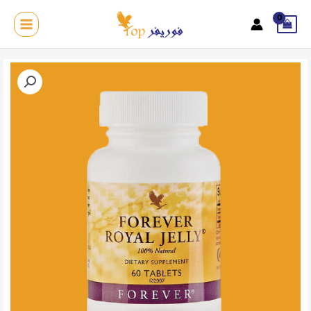
خطي
لى
MAIN
لمحتوى
MENU