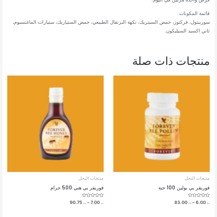
قائمة المكونات
سوربيتول، فركتوز، حمض السيتريك، نكهة البرتقال الطبيعي، حمض الستياريك، ستيارات الماغنسيوم،
ثاني اكسيد السيليكون.
منتجات ذات صلة
منتجات النحل
منتجات النحل
فوريفر بي بولين 100 حبة
فوريفر بي هني 500 جرام
تم
نطاق
تم
نطاق
90.75
..
–
7.00
..
83.00
..
–
6.00
..
التقييم
التقييم
السعر:
السعر:
0
0
من
من
من
من
5
5