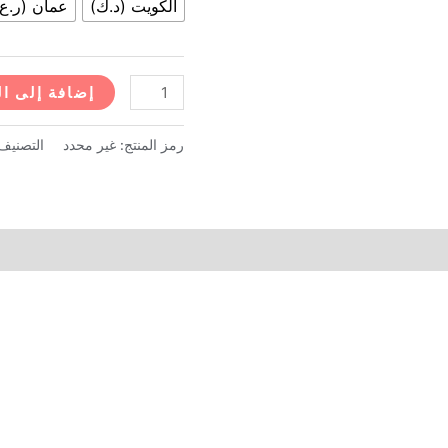
الكويت (د.ك)
عمان (ر.ع)
كمية
إضافة إلى ا
فيتوليز
(مكمل
رمز المنتج:
غير محدد
التصنيف
غذائي
لدعم
حيوية
الرجال
)
60
كبسولة
جيلاتينية