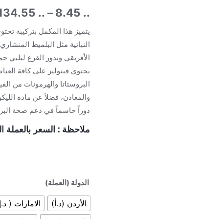
134.55
..
–
8.45
..
يتميز هذا المكمل بتركيبة تحت
النباتية مثل البلميط المنشار
الأفريقي وبذور القرع ليلبي جم
يحتوي فيتوليز على كافة العن
البروستاتا والهرمونات من الف
والمعادن، فضلاً عن مادة الليكو
دوراً حاسماً في دعم صحة البرو
ملاحظة : السعر بالعملة ال
الدولة (العملة)
الأردن (د.أ)
الامارات ( د.إ