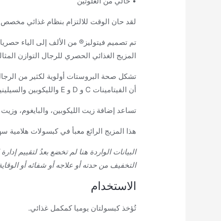
• خالي من الغلوتين
لقد حان الوقت للالتزام بنظام غذائي مخصص لك.
تم تصميم فيتوليز® من الألف إلى الياء حصريا
المزيج الغذائي الحصري للرجال التوازن المثالي
أن الفيتامينات C و D و E والليكوبين والسيلينيوم والزنك تساعد في تعزيز صحة البروستات.
تساعد إضافة زيت الليكوبين، والبايغوم، وزي
هذا المزيج الرائع معبأ في كبسولات هلامية 
البيانات الواردة هنا لم تخضع بعدُ لتقييم إدا
التخفيف من حدته أو علاجه أو شفائه أو الوقاية
الاستخدام
تُؤخذ كبسولتان يوميا كمكمل غذائي.