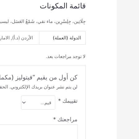
قائمة المكونات
جِلَاتِين، جِلِسْرِين، ماء نقي، شَمْعُ العَسَل،
الدولة (العملة)
الأردن (د.أ), الام
لا توجد مراجعات بعد.
كن أول من يقيم “فيتوليز (مكمل غذائي لدع
لن يتم نشر عنوان بريدك الإلكتروني.
الحقو
تقييمك
*
مراجعتك
*