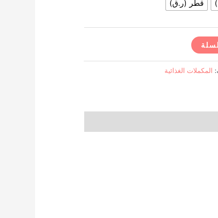
قطر (ر.ق)
لسلة
:
المكملات الغذائية