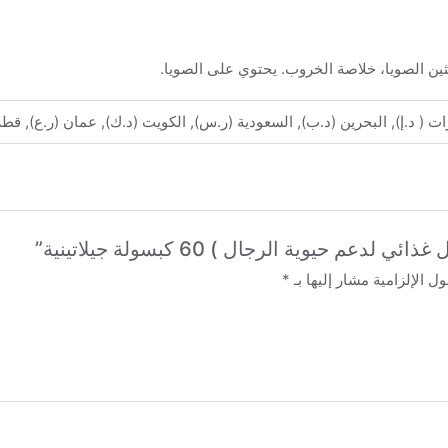
 ليسيثين الصويا، خلاصة الخروب. يحتوي على الصويا.
ارات ( د.إ), البحرين (د.ب), السعودية (ر.س), الكويت (د.ك), عمان (ر.ع), قط
م حيوية الرجال ) 60 كبسولة جيلاتينية”
ل الإلزامية مشار إليها بـ
*