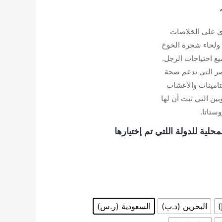
نطاق
السعر:
وي على الخلاصات
ي ولحاء شجرة الخوخ
من
يع احتياجات الرجل.
اصر التي تدعم صحة
يتامينات والأعشاب
خلال
بين التي ثبت أن لها
ستاتا.
محلية للدولة اللتي تم إختيارها
)
البحرين (د.ب)
السعودية (ر.س)