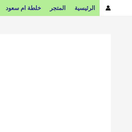
خطي
الرئيسية
المتجر
خلطة ام سعود
لى
لمحتوى